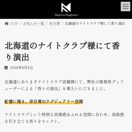
コ
ナ
ン
ビ
テ
ゲ
ン
ー
TOP
お知らせ一覧
未分類
北海道のナイトクラブ様にて香り演出
ツ
シ
へ
ョ
ス
ン
北海道のナイトクラブ様にて香
キ
に
ッ
移
り演出
プ
動
2026年4月4日
北海道にありますナイトクラブ店舗様にて、弊社の業務用ディフ
ューザーによる「香りの演出」を導入いただきました。
記憶に残る、非日常のラグジュアリー空間
ナイトクラブという特別な高揚感あふれる空間に合わせ、高級感
を引き立てる香りをセレクト。