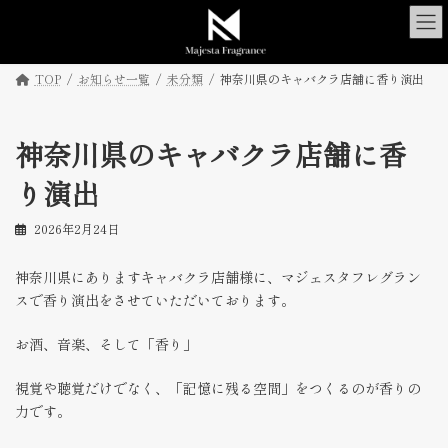
コ
ナ
ン
ビ
テ
ゲ
ン
ー
TOP
お知らせ一覧
未分類
神奈川県のキャバクラ店舗に香り演出
ツ
シ
へ
ョ
ス
ン
神奈川県のキャバクラ店舗に香
キ
に
ッ
移
り演出
プ
動
2026年2月24日
神奈川県にありますキャバクラ店舗様に、マジェスタフレグラン
スで香り演出をさせていただいております。
お酒、音楽、そして「香り」
視覚や聴覚だけでなく、「記憶に残る空間」をつくるのが香りの
力です。