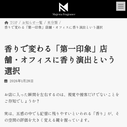
コ
ナ
ン
ビ
テ
ゲ
ン
ー
TOP
お知らせ一覧
未分類
ツ
シ
香りで変わる「第一印象」店舗・オフィスに香り演出という選択
へ
ョ
ス
ン
キ
に
香りで変わる「第一印象」店
ッ
移
プ
動
舗・オフィスに香り演出という
選択
2026年1月28日
お店に入った瞬間を左右するのは、視覚や接客だけでないことを
ご存知でしょうか？
実は、五感の中でも記憶に残りやすいといわれる「香り」が、そ
の空間の評価を大きく変える鍵を握っています。