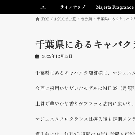
コ
ナ
ラインナップ
Majesta Fragran
ン
ビ
テ
ゲ
TOP
お知らせ一覧
未分類
千葉県にあるキャバク
ン
ー
ツ
シ
へ
ョ
千葉県にあるキャバク
ス
ン
キ
に
2025年12月13日
ッ
移
プ
動
千葉県にあるキャバクラ店舗様に、マジェス
今回ご採用いただいたモデルはMF-02（月額7,
上質で華やかな香りがフワッと店内に広がり、
マジェスタフレグランスは導入後も定期メン
導入前には、無料で1週間のお試し設置も可能