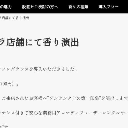
ce の魅力
設置をご検討の方へ
香りの種類
導入フロー
ラ店舗にて香り演出
ラ店舗にて香り演出
タフレグランスを導入いただきました。
700円）。
ご来店されたお客様へ”ワンランク上の第一印象”を演出しま
テナンス付きで安心な業務用アロマディフューザーレンタルサ
です。