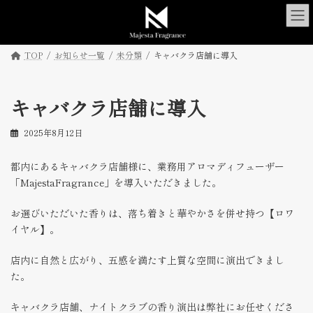
コ
ナ
ン
ビ
テ
ゲ
ン
ー
TOP
お知らせ一覧
未分類
キャバクラ店舗に導入
ツ
シ
へ
ョ
ス
ン
キャバクラ店舗に導入
キ
に
ッ
移
プ
動
2025年8月12日
都内にあるキャバクラ店舗様に、業務用アロマディフューザー
「MajestaFragrance」を導入いただきました。
お選びいただいた香りは、落ち着きと華やかさを併せ持つ【ロワ
イヤル】。
店内に自然と広がり、五感を満たす上質な空間に演出できまし
た。
キャバクラ店舗、ナイトクラブの香り演出は弊社にお任せくださ